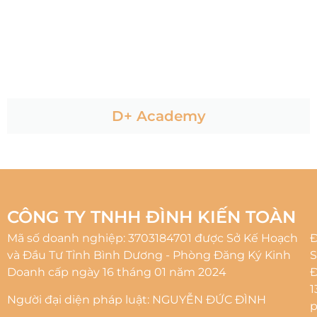
D+ Academy
CÔNG TY TNHH ĐÌNH KIẾN TOÀN
Mã số doanh nghiệp: 3703184701 được Sở Kế Hoạch
Đ
và Đầu Tư Tỉnh Bình Dương - Phòng Đăng Ký Kinh
S
Doanh cấp ngày 16 tháng 01 năm 2024
1
Người đại diện pháp luật: NGUYỄN ĐỨC ĐÌNH
p