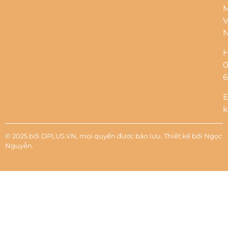
M
V
H
6
E
k
© 2025 bởi DPLUS.VN, mọi quyền được bảo lưu. Thiết kế bởi
Ngọc
Nguyễn
.