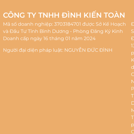
CÔNG TY TNHH ĐÌNH KIẾN TOÀN
Mã số doanh nghiệp: 3703184701 được Sở Kế Hoạch
Đ
và Đầu Tư Tỉnh Bình Dương - Phòng Đăng Ký Kinh
S
Doanh cấp ngày 16 tháng 01 năm 2024
1
Người đại diện pháp luật: NGUYỄN ĐỨC ĐÌNH
p
d
N
M
p
C