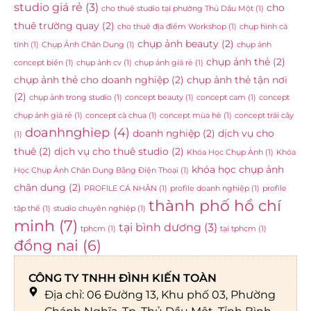
studio giá rẻ
(3)
cho
cho thuê studio tại phường Thủ Dầu Một
(1)
thuê trường quay
(2)
cho thuê địa điểm Workshop
(1)
chụp hình cá
chụp ảnh beauty
(2)
tính
(1)
Chụp Ảnh Chân Dung
(1)
chụp ảnh
chụp ảnh thẻ
(2)
concept biển
(1)
chụp ảnh cv
(1)
chụp ảnh giá rẻ
(1)
chụp ảnh thẻ cho doanh nghiệp
(2)
chụp ảnh thẻ tận nơi
(2)
chụp ảnh trong studio
(1)
concept beauty
(1)
concept cam
(1)
concept
chụp ảnh giá rẻ
(1)
concept cà chua
(1)
concept mùa hè
(1)
concept trái cây
doanhnghiep
(4)
doanh nghiệp
(2)
dịch vụ cho
(1)
thuê
(2)
dịch vụ cho thuê studio
(2)
Khóa Học Chụp Ảnh
(1)
Khóa
khóa học chụp ảnh
Học Chụp Ảnh Chân Dung Bằng Điện Thoại
(1)
chân dung
(2)
PROFILE CÁ NHÂN
(1)
profile doanh nghiệp
(1)
profile
thành phố hồ chí
tập thể
(1)
studio chuyên nghiệp
(1)
minh
(7)
tại bình dương
(3)
tphcm
(1)
tại tphcm
(1)
đồng nai
(6)
CÔNG TY TNHH ĐÌNH KIẾN TOÀN
Địa chỉ: 06 Đường 13, Khu phố 03, Phường