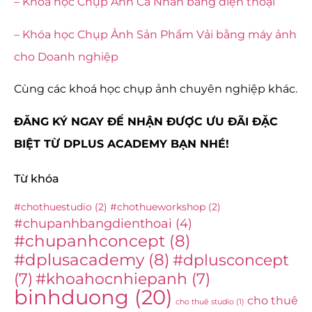
– Khóa học Chụp Ảnh Cá Nhân bằng điện thoại
– Khóa học Chụp Ảnh Sản Phẩm Vải bằng máy ảnh
cho Doanh nghiệp
Cùng các khoá học chụp ảnh chuyên nghiệp khác.
ĐĂNG KÝ NGAY ĐỂ NHẬN ĐƯỢC ƯU ĐÃI ĐẶC
BIỆT TỪ DPLUS ACADEMY BẠN NHÉ!
Từ khóa
#chothuestudio
(2)
#chothueworkshop
(2)
#chupanhbangdienthoai
(4)
#chupanhconcept
(8)
#dplusacademy
(8)
#dplusconcept
(7)
#khoahocnhiepanh
(7)
binhduong
(20)
cho thuê
cho thuê studio
(1)