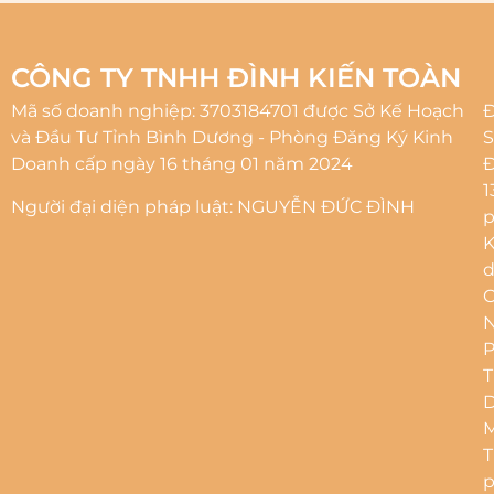
CÔNG TY TNHH ĐÌNH KIẾN TOÀN
Mã số doanh nghiệp: 3703184701 được Sở Kế Hoạch
Đ
và Đầu Tư Tỉnh Bình Dương - Phòng Đăng Ký Kinh
S
Doanh cấp ngày 16 tháng 01 năm 2024
1
Người đại diện pháp luật: NGUYỄN ĐỨC ĐÌNH
p
d
N
M
p