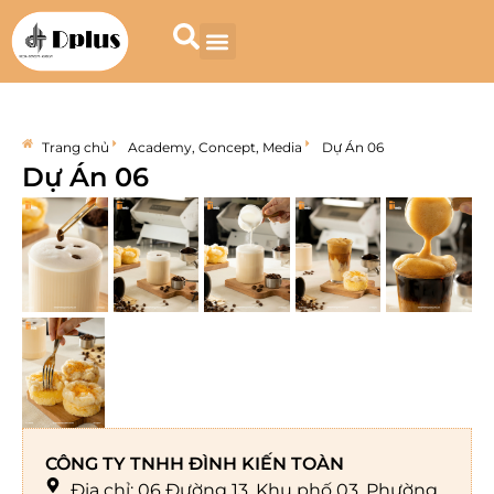
Trang chủ
Academy
,
Concept
,
Media
Dự Án 06
Dự Án 06
CÔNG TY TNHH ĐÌNH KIẾN TOÀN
Địa chỉ: 06 Đường 13, Khu phố 03, Phường