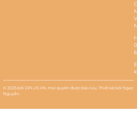
C
M
V
H
6
E
k
© 2025 bởi DPLUS.VN, mọi quyền được bảo lưu. Thiết kế bởi
Ngọc
Nguyễn
.