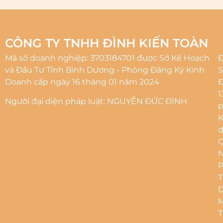
CÔNG TY TNHH ĐÌNH KIẾN TOÀN
Mã số doanh nghiệp: 3703184701 được Sở Kế Hoạch
Đ
và Đầu Tư Tỉnh Bình Dương - Phòng Đăng Ký Kinh
S
Doanh cấp ngày 16 tháng 01 năm 2024
1
Người đại diện pháp luật: NGUYỄN ĐỨC ĐÌNH
p
d
N
M