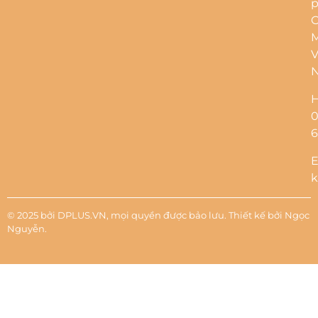
p
C
M
V
H
6
E
k
© 2025 bởi DPLUS.VN, mọi quyền được bảo lưu. Thiết kế bởi
Ngọc
Nguyễn
.